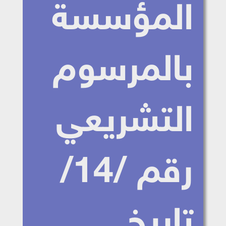
المؤسسة
بالمرسوم
التشريعي
رقم /14/
تاريخ