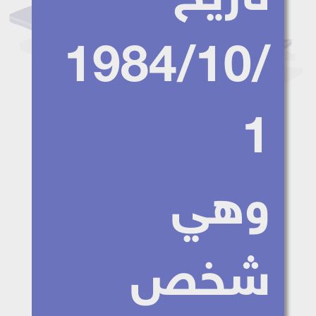
1984/10/
1
وهي
شخص