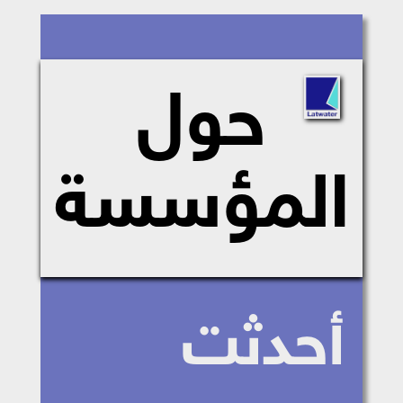
حول
المؤسسة
أحدثت